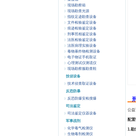
现场勘察箱
现场勘查光源
指纹足迹勘查设备
文件检验鉴定设备
痕迹检验鉴定设备
刑事照相鉴定设备
法医检验鉴定设备
法医病理实验设备
毒物暴炸物检测设备
电子物证手机取证
心理测试仪测谎仪
现场勘察服勘查鞋
技侦设备
技术侦查取证设备
反恐防暴
反恐防爆安检搜爆
司法鉴定
公益
司法鉴定仪器设备
配置
军事战剂
化学毒气检测仪
1.
生物毒剂检测仪