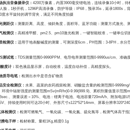
现场执法音像摄录仪：
4200万像素，内置3900毫安锂电池，连续录像10小时，待
人脸，1秒开机，1296P高清录像，防护等级：IP68，预录35s，延录1800
80度水平旋转的调节背夹，满足不同角度拍摄
激光测距仪：
测量距离、高度、倾斜角度，面积等。蓝牙功能：测量方式激光、测量距离
空气检测仪：
高精准甲醛、pm2.5、pm10激光检测，一键智能校准，一键单位切
土质检测仪：
适用于地表酸碱度的测量，可测深度6cm，PH范围：3-8PH，水分范围：
TDS测试笔：
TDS测量范围0-9990PPM、电导电率测量范围0-9990us/cm、准确
PH酸度计：
双色液晶显示屏，自动校准，温度自动补偿，高精度探头。
矿物质导电笔：
检测出水中是否含矿物质
食品安全检测仪：
水果、蔬菜的农药残留检测、硝酸盐含量的检测范围0-9999mg/k
、环境中辐射强度的测量范围mSv(mR/hr)0-9.99(999.9)、累积剂量值显示范围mSv
3sec.、测量误差＜10%、电池：锂离子电池、电池容量720mA/h、附加电源US
5V、持续使用时间可达20小时、外形尺寸≤122*52*14mm、屏幕分辨率320*2
.气体检测仪：
检测可燃氧气、一氧化碳、一氧化氮、硫化氢等，检测气体高于指
.便携电子秤：
检材称重。量程1Kg,精度0.1g