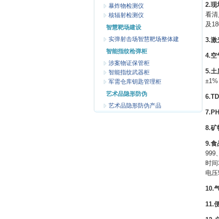
2.
暴炸物检测仪
看清
核辐射检测仪
及1
智慧靶场建设
实弹射击场智慧靶场整体建
3.
智能指纹枪弹柜
4.
涉案物证保管柜
5.
智能指纹武器柜
±1%
军需仓库钥匙管理柜
艺术品隐形防伪
6.
艺术品隐形防伪产品
7.
8.
9.
999
时间
电压
10
11