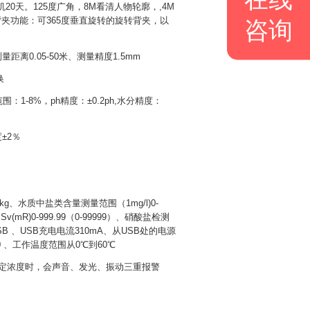
机20天。125度广角，8M看清人物轮廓，,4M
s，背夹功能：可365度垂直旋转的旋转背夹，以
咨询
0.05-50米、测量精度1.5mm
换
1-8%，ph精度：±0.2ph,水分精度：
度±2％
g、水质中盐类含量测量范围（1mg/l)0-
(mR)0-999.99（0-99999）、硝酸盐检测
B 、USB充电电流310mA、从USB处的电源
40 、工作温度范围从0℃到60℃
定浓度时，会声音、发光、振动三重报警