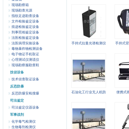
现场勘察箱
现场勘查光源
指纹足迹勘查设备
文件检验鉴定设备
痕迹检验鉴定设备
刑事照相鉴定设备
法医检验鉴定设备
法医病理实验设备
手持式拉曼光谱检测仪
手持式背
毒物暴炸物检测设备
电子物证手机取证
心理测试仪测谎仪
现场勘察服勘查鞋
技侦设备
技术侦查取证设备
反恐防暴
石油化工行业无人机防
便携式
反恐防爆安检搜爆
司法鉴定
御系统
仪-特警
司法鉴定仪器设备
装
军事战剂
化学毒气检测仪
生物毒剂检测仪