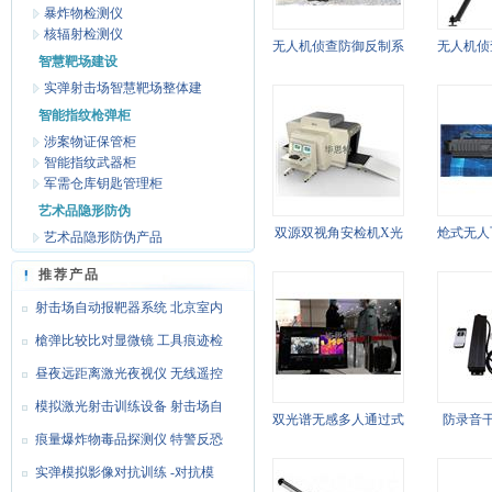
暴炸物检测仪
核辐射检测仪
无人机侦查防御反制系
无人机侦
智慧靶场建设
统 (测向侦测+方位跟
统(察打一
实弹射击场智慧靶场整体建
踪+全向反制)/特警反
防爆应
智能指纹枪弹柜
涉案物证保管柜
恐防爆应急装备器材
智能指纹武器柜
军需仓库钥匙管理柜
艺术品隐形防伪
双源双视角安检机X光
炝式无人
艺术品隐形防伪产品
机/反恐防爆应急安检
备/特警
推荐产品
装备器材
装
射击场自动报靶器系统 北京室内
实
槍弹比较比对显微镜 工具痕迹检
昼夜远距离激光夜视仪 无线遥控
带
模拟激光射击训练设备 射击场自
双光谱无感多人通过式
防录音干
动
痕量爆炸物毒品探测仪 特警反恐
测温系统/特警反恐防
检察院技
防
实弹模拟影像对抗训练 -对抗模
爆应急装备器材