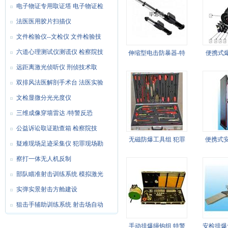
电子物证专用取证塔 电子物证检
法医医用胶片扫描仪
文件检验仪--文检仪 文件检验技
六道心理测试仪测谎仪 检察院技
伸缩型电击防暴器-特
便携式
远距离激光侦听仪 刑侦技术取
警反恐防爆应急装备器
特警反恐
双排风法医解剖手术台 法医实验
材
文检显微分光光度仪
三维成像穿墙雷达 /特警反恐
公益诉讼取证勘查箱 检察院技
无磁防爆工具组 犯罪
便携式安
疑难现场足迹采集仪 犯罪现场勘
现场勘查取证设备
恐防爆
察打一体无人机反制
部队瞄准射击训练系统 模拟激光
实弹实景射击方舱建设
狙击手辅助训练系统 射击场自动
手动排爆绳钩组 特警
安检排爆