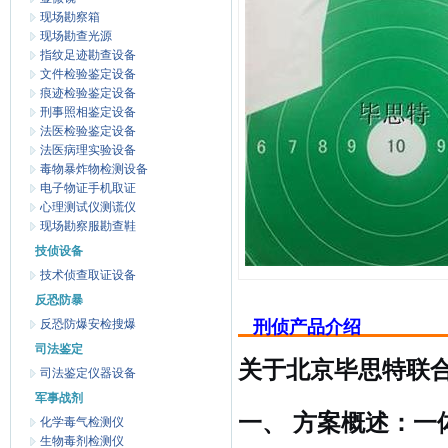
现场勘察箱
现场勘查光源
指纹足迹勘查设备
文件检验鉴定设备
痕迹检验鉴定设备
刑事照相鉴定设备
法医检验鉴定设备
法医病理实验设备
毒物暴炸物检测设备
电子物证手机取证
心理测试仪测谎仪
现场勘察服勘查鞋
技侦设备
技术侦查取证设备
反恐防暴
反恐防爆安检搜爆
刑侦产品介绍
司法鉴定
关于北京毕思特联
司法鉴定仪器设备
军事战剂
一、 方案概述：一
化学毒气检测仪
生物毒剂检测仪