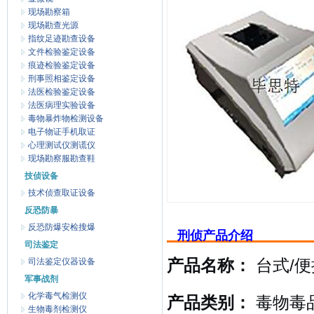
现场勘察箱
现场勘查光源
指纹足迹勘查设备
文件检验鉴定设备
痕迹检验鉴定设备
刑事照相鉴定设备
法医检验鉴定设备
法医病理实验设备
毒物暴炸物检测设备
电子物证手机取证
心理测试仪测谎仪
现场勘察服勘查鞋
技侦设备
技术侦查取证设备
反恐防暴
反恐防爆安检搜爆
刑侦产品介绍
司法鉴定
司法鉴定仪器设备
产品名称：
台式/
军事战剂
化学毒气检测仪
产品类别：
毒物毒品
生物毒剂检测仪