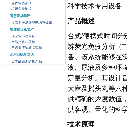
暴炸物检测仪
科学技术专用设备
核辐射检测仪
智慧靶场建设
产品概述
实弹射击场智慧靶场整体建
智能指纹枪弹柜
台式/便携式时间
涉案物证保管柜
智能指纹武器柜
辨荧光免疫分析（T
军需仓库钥匙管理柜
艺术品隐形防伪
备。该系统能够在
艺术品隐形防伪产品
液、尿液及多种环
定量分析。其设计
大麻及摇头丸等六
供精确的浓度数值
供客观、量化的科
技术原理