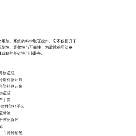
为规范、系统的科学取证操作。它不仅提升了
规范性、完整性与可靠性，为后续的司法鉴
可或缺的基础性刑侦装备。
小号物证瓶
中号塑料物证袋
小号塑料物证袋
纸物证袋
汗布手套
付一次性塑料手套
物证标签
不干胶比例尺
笔
红、白特种铅笔