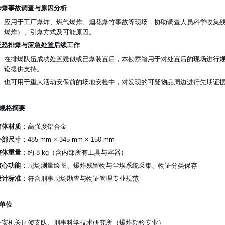
涉爆事故调查与原因分析
应用于工厂爆炸、燃气爆炸、烟花爆竹事故等现场，协助调查人员科学收集
爆炸）、引爆方式及可能原因。
反恐排爆与应急处置后续工作
在排爆队伍成功处置疑似或已爆装置后，本勘察箱用于对处置后的现场进行
讼提供支持。
也可用于重大活动安保前的场地安检中，对发现的可疑物品周边进行先期证
规格摘要
箱体材质
：高强度铝合金
外部尺寸
：485 mm × 345 mm × 150 mm
整体重量
：约 8 kg（含内部所有工具与容器）
核心功能
：现场测量绘图、爆炸残留物与尘埃系统采集、物证分类保存
设计标准
：符合刑事现场勘查与物证管理专业规范
单位
公安机关刑侦支队、刑事科学技术研究所（爆炸勘验专业）