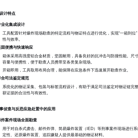
设计特点
专业化集成设计
工具配置针对爆炸现场勘查的特定流程与物证特点进行优化，实现“一箱到位
性与效率。
坚固便携与快速响应
箱体采用高强度铝合金材质，坚固耐用，具备良好的抗冲击与防撞性能。尺寸为485
容量与便携性，便于勘查人员携带至各类复杂现场。
开箱即用，工具取用布局合理，能保障在应急条件下迅速展开勘查作业。
符合司法鉴定规范
系统化的物证采集、包装与标签流程设计，有助于满足司法鉴定对物证链完
获证据的合法性与有效性。
事侦查与反恐应急处置中的应用
爆炸案件现场全面勘查
用于对自杀式袭击、邮件炸弹、简易爆炸装置（IED）等刑事案件现场进行
定性、还原爆炸装置、追踪嫌疑人提供最基础的物证材料。