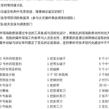
公安特警排爆大队
司法鉴定机构中负责痕迹、微量物证鉴定的部门
应急管理部消防救援局（参与火灾爆炸事故调查的团队）
军队相关安保与调查部门
炸现场勘察箱通过专业的工具集成与流程化设计，将散乱的现场勘查动作转化
杂、危险的爆炸现场工作效率与人员安全性，更重要的是通过保障物证提取的
案件侦破与诉讼审判奠定了坚实的证据基础，是刑事科学技术现代化建设中不
瓶 1 号炸药喷显剂
1 把直尖镊子
6 个
瓶 2 号炸药喷显剂
1 把弯头镊子
5 个
盒炸药专用采样纸
1 把磁棒
5 个
个显微放大镜
1 个 50 米线绳
2 个
个照明放大镜
1 把钢丝钳
2 付
个大号筛子
1 卷胶带
20 
把折叠锹
1 把普通剪刀
2 张
把大号板刷
1 把眼科剪刀
2 张
把中号板刷
1 把多用刀
1 支铅
把小号板刷
1 把美工刀
2 支