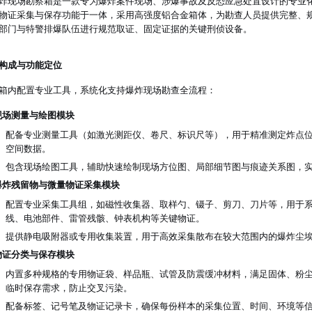
炸现场勘察箱是一款专为爆炸案件现场、涉爆事故及反恐应急处置设计的专业
物证采集与保存功能于一体，采用高强度铝合金箱体，为勘查人员提供完整、
部门与特警排爆队伍进行规范取证、固定证据的关键刑侦设备。
构成与功能定位
箱内配置专业工具，系统化支持爆炸现场勘查全流程：
现场测量与绘图模块
配备专业测量工具（如激光测距仪、卷尺、标识尺等），用于精准测定炸点
空间数据。
包含现场绘图工具，辅助快速绘制现场方位图、局部细节图与痕迹关系图，
爆炸残留物与微量物证采集模块
配置专业采集工具组，如磁性收集器、取样勺、镊子、剪刀、刀片等，用于
线、电池部件、雷管残骸、钟表机构等关键物证。
提供静电吸附器或专用收集装置，用于高效采集散布在较大范围内的爆炸尘
物证分类与保存模块
内置多种规格的专用物证袋、样品瓶、试管及防震缓冲材料，满足固体、粉
临时保存需求，防止交叉污染。
配备标签、记号笔及物证记录卡，确保每份样本的采集位置、时间、环境等