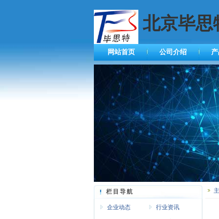
北京毕思
网站首页
公司介绍
产
栏目导航
企业动态
行业资讯