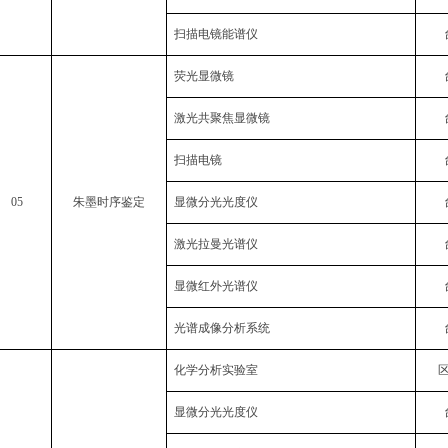
扫描电镜能谱仪
荧光显微镜
激光共聚焦显微镜
扫描电镜
05
朱墨时序鉴定
显微分光光度仪
激光拉曼光谱仪
显微红外光谱仪
光谱成像分析系统
化学分析实验室
显微分光光度仪