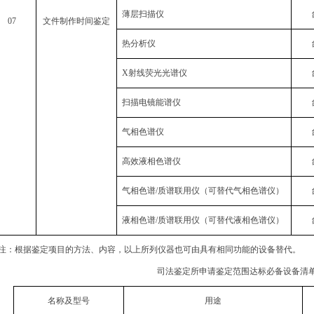
薄层扫描仪
07
文件制作时间鉴定
热分析仪
X
射线荧光光谱仪
扫描电镜能谱仪
气相色谱仪
高效液相色谱仪
气相色谱
/
质谱联用仪（可替代气相色谱仪）
液相色谱
/
质谱联用仪（可替代液相色谱仪）
注：根据鉴定项目的方法、内容，以上所列仪器也可由具有相同功能的设备替代。
司法鉴定所申请鉴定范围达标必备设备清
名称及型号
用途