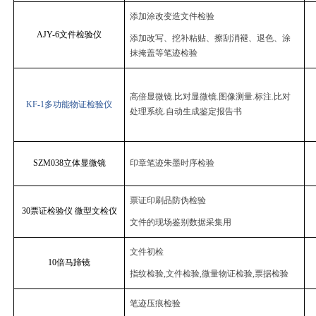
添加涂改变造文件检验
AJY-6
文件检验仪
添加改写、挖补粘贴、擦刮消褪、退色、涂
抹掩盖等笔迹检验
高倍显微镜
.
比对显微镜
.
图像测量
.
标注
.
比对
KF-1
多功能物证检验仪
处理系统
.
自动生成鉴定报告书
SZM038
立体显微镜
印章笔迹朱墨时序检验
票证印刷品防伪检验
30
票证检验仪
微型文检仪
文件的现场鉴别数据采集用
文件初检
10
倍马蹄镜
指纹检验
,
文件检验
,
微量物证检验
,
票据检验
笔迹压痕检验