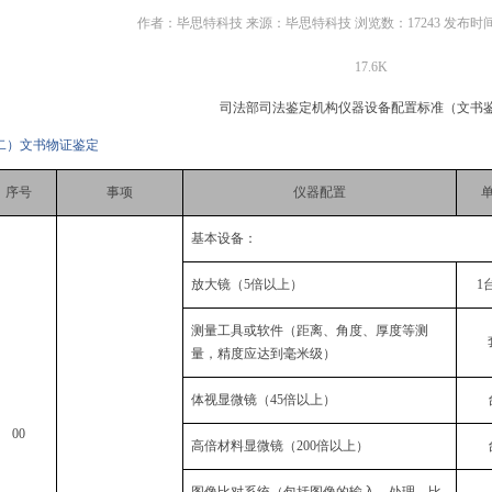
作者：毕思特科技 来源：毕思特科技 浏览数：17243 发布时间：2017
17.6K
司法部司法鉴定机构仪器设备配置标准（文书
二）文书物证鉴定
序号
事项
仪器配置
基本设备：
放大镜（
5
倍以上）
1
测量工具或软件（距离、角度、厚度等测
量，精度应达到毫米级）
体视显微镜（
45
倍以上）
00
高倍材料显微镜（
200
倍以上）