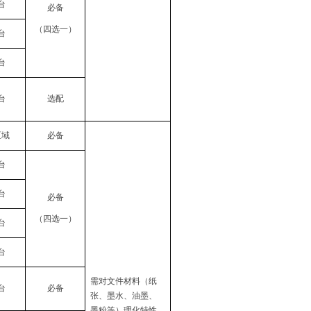
台
必备
（四选一）
台
台
台
选配
区域
必备
台
台
必备
（四选一）
台
台
需对文件材料（纸
台
必备
张、墨水、油墨、
墨粉等）理化特性