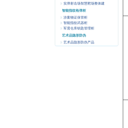
实弹射击场智慧靶场整体建
智能指纹枪弹柜
涉案物证保管柜
智能指纹武器柜
军需仓库钥匙管理柜
艺术品隐形防伪
艺术品隐形防伪产品