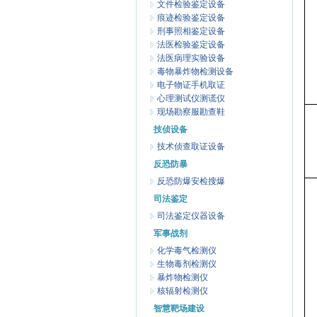
文件检验鉴定设备
痕迹检验鉴定设备
刑事照相鉴定设备
法医检验鉴定设备
法医病理实验设备
毒物暴炸物检测设备
电子物证手机取证
心理测试仪测谎仪
现场勘察服勘查鞋
技侦设备
技术侦查取证设备
反恐防暴
反恐防爆安检搜爆
司法鉴定
司法鉴定仪器设备
军事战剂
化学毒气检测仪
生物毒剂检测仪
暴炸物检测仪
核辐射检测仪
智慧靶场建设