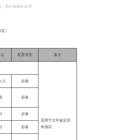
/8/30 8:52:07
鉴定）
单位
配置类型
备注
台
/
人
必备
套
必备
台
必备
适用于文件鉴定所
台
必备
有项目