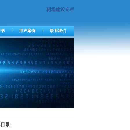
靶场建设专栏
证书
用户案例
联系我们
标目录