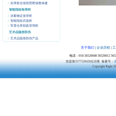
实弹射击场智慧靶场整体建
智能指纹枪弹柜
涉案物证保管柜
智能指纹武器柜
军需仓库钥匙管理柜
艺术品隐形防伪
艺术品隐形防伪产品
关于我们
|
企业历程
|
工
电话：010-56526048 56526012 5
您是第3577528426位访客
备案号：
京
Copyright Right 2