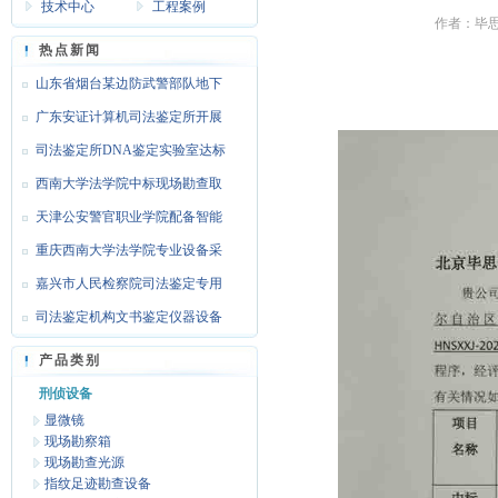
技术中心
工程案例
作者：毕思特
热点新闻
山东省烟台某边防武警部队地下
靶场
广东安证计算机司法鉴定所开展
文检
司法鉴定所DNA鉴定实验室达标
设备
西南大学法学院中标现场勘查取
证设
天津公安警官职业学院配备智能
枪支
重庆西南大学法学院专业设备采
购
嘉兴市人民检察院司法鉴定专用
设备
司法鉴定机构文书鉴定仪器设备
达标
产品类别
刑侦设备
显微镜
现场勘察箱
现场勘查光源
指纹足迹勘查设备