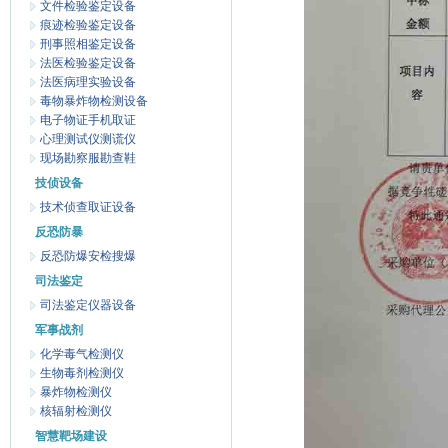
文件检验鉴定设备
痕迹检验鉴定设备
刑事照相鉴定设备
法医检验鉴定设备
法医病理实验设备
毒物暴炸物检测设备
电子物证手机取证
心理测试仪测谎仪
现场勘察服勘查鞋
技侦设备
技术侦查取证设备
反恐防暴
反恐防爆安检搜爆
司法鉴定
司法鉴定仪器设备
军事战剂
化学毒气检测仪
生物毒剂检测仪
暴炸物检测仪
核辐射检测仪
智慧靶场建设